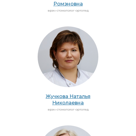
Ромэновна
врач-стоматолог-ортопед
Жучкова Наталья
Николаевна
врач-стоматолог-ортопед