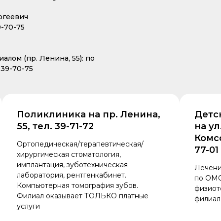
ргеевич
9-70-75
лом (пр. Ленина, 55): по
 39-70-75
Поликлиника на пр. Ленина,
Детс
55, тел. 39-71-72
на у
Комсо
Ортопедическая/терапевтическая/
77-01
хирургическая стоматология,
имплантация, зуботехническая
Лечени
лаборатория, рентгенкабинет.
по ОМС
Компьютерная томография зубов.
физиот
Филиал оказывает ТОЛЬКО платные
филиал
услуги