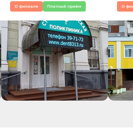
О филиале
Платный приём
О фи