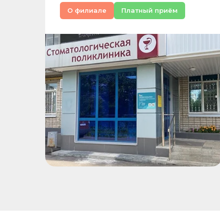
О филиале
Платный приём